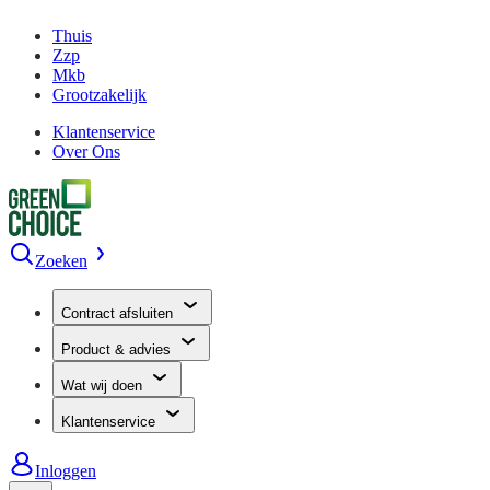
Thuis
Zzp
Mkb
Grootzakelijk
Klantenservice
Over Ons
Zoeken
Contract afsluiten
Product & advies
Wat wij doen
Klantenservice
Inloggen