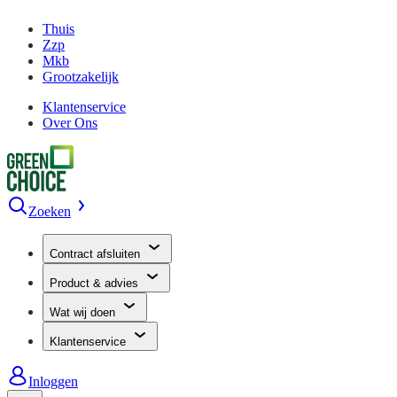
Thuis
Zzp
Mkb
Grootzakelijk
Klantenservice
Over Ons
Zoeken
Contract afsluiten
Product & advies
Wat wij doen
Klantenservice
Inloggen