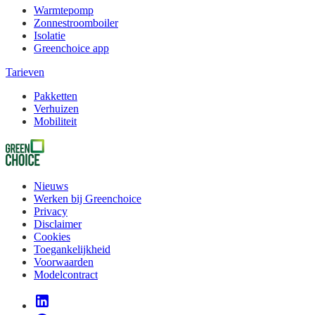
Warmtepomp
Zonnestroomboiler
Isolatie
Greenchoice app
Tarieven
Pakketten
Verhuizen
Mobiliteit
Nieuws
Werken bij Greenchoice
Privacy
Disclaimer
Cookies
Toegankelijkheid
Voorwaarden
Modelcontract