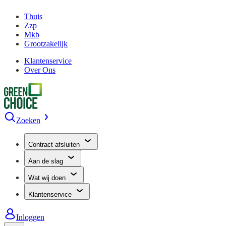
Thuis
Zzp
Mkb
Grootzakelijk
Klantenservice
Over Ons
Zoeken
Contract afsluiten
Aan de slag
Wat wij doen
Klantenservice
Inloggen