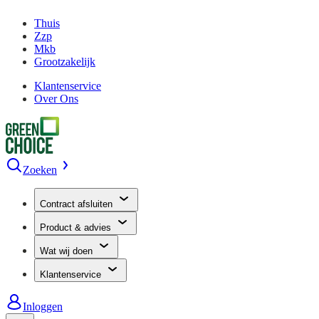
Thuis
Zzp
Mkb
Grootzakelijk
Klantenservice
Over Ons
Zoeken
Contract afsluiten
Product & advies
Wat wij doen
Klantenservice
Inloggen