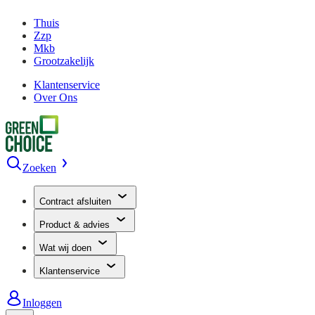
Thuis
Zzp
Mkb
Grootzakelijk
Klantenservice
Over Ons
Zoeken
Contract afsluiten
Product & advies
Wat wij doen
Klantenservice
Inloggen