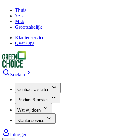
Thuis
Zzp
Mkb
Grootzakelijk
Klantenservice
Over Ons
Zoeken
Contract afsluiten
Product & advies
Wat wij doen
Klantenservice
Inloggen