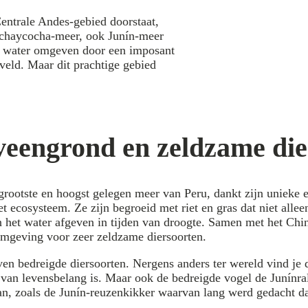
Centrale Andes-gebied doorstaat,
nchaycocha-meer, ook Junín-meer
uw water omgeven door een imposant
sveld. Maar dit prachtige gebied
veengrond en zeldzame die
rootste en hoogst gelegen meer van Peru, dankt zijn unieke 
het ecosysteem. Ze zijn begroeid met riet en gras dat niet all
an het water afgeven in tijden van droogte. Samen met het Ch
fomgeving voor zeer zeldzame diersoorten.
erven bedreigde diersoorten. Nergens anders ter wereld vind j
van levensbelang is. Maar ook de bedreigde vogel de Junínral
an, zoals de Junín-reuzenkikker waarvan lang werd gedacht da