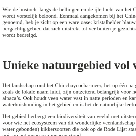
Wie de bustocht langs de hellingen en de ijle lucht van het 
wordt vorstelijk beloond. Eenmaal aangekomen bij het Chi
genoemd, heb je zicht op een ware oase: kristalhelder bla
bergachtig gebied dat zich uitstrekt tot ver buiten je gezicht
wordt bedreigd.
Unieke natuurgebied vol 
Het landschap rond het Chinchaycocha-meer, het op één na g
zoals de lokale naam luidt, zijn ontzettend belangrijk voor 
alpaca’s. Ook houdt veen water vast in natte perioden en k
waterhuishouding in het gebied en is het de natuurlijke lee
Het gebied herbergt een biodiversiteit van veelal met uitst
voor wie het ecosysteem van dit wonderlijke veenlandschap 
water gebonden) kikkersoorten die ook op de Rode Lijst sta
ooit op het menu van mensen stond.