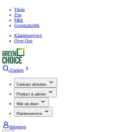
Thuis
Zzp
Mkb
Grootzakelijk
Klantenservice
Over Ons
Zoeken
Contract afsluiten
Product & advies
Wat wij doen
Klantenservice
Inloggen