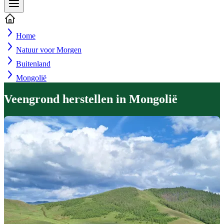
Home
Natuur voor Morgen
Buitenland
Mongolië
Veengrond herstellen in Mongolië