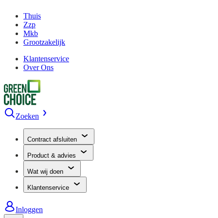
Thuis
Zzp
Mkb
Grootzakelijk
Klantenservice
Over Ons
Zoeken
Contract afsluiten
Product & advies
Wat wij doen
Klantenservice
Inloggen