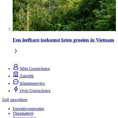
Een leefbare toekomst laten groeien in Vietnam
Mijn Greenchoice
Zakelijk
Klantenservice
Over Greenchoice
Zelf opwekken
Energiecooperaties
Thuisbatterij