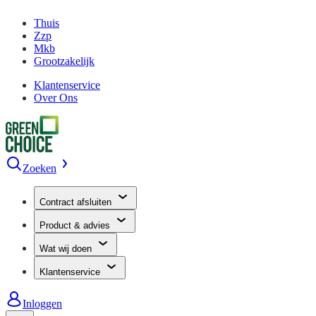
Thuis
Zzp
Mkb
Grootzakelijk
Klantenservice
Over Ons
Zoeken
Contract afsluiten
Product & advies
Wat wij doen
Klantenservice
Inloggen