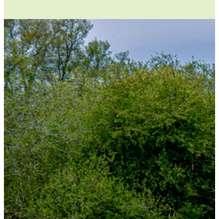
Lees meer
De salderingsregeling stopt vanaf 2027
Dat heeft gevolgen voor de stroom die je teruglevert. Ontdek wat er
verandert en hoe je met slimme keuzes toch het meeste uit je eigen
zonnestroom blijft halen.
Bekijk wat er verandert