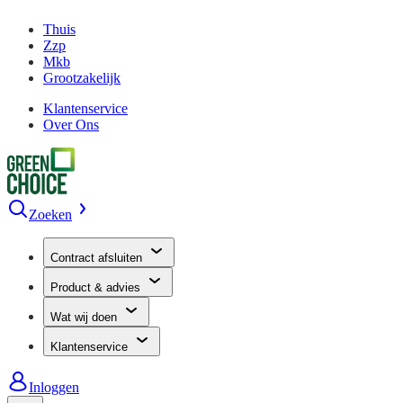
Thuis
Zzp
Mkb
Grootzakelijk
Klantenservice
Over Ons
Zoeken
Contract afsluiten
Product & advies
Wat wij doen
Klantenservice
Inloggen