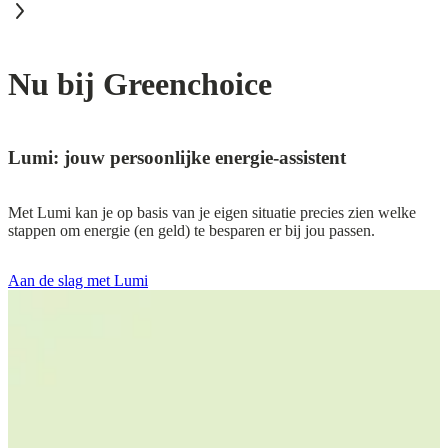
Nu bij Greenchoice
Lumi: jouw persoonlijke energie-assistent
Met Lumi kan je op basis van je eigen situatie precies zien welke
stappen om energie (en geld) te besparen er bij jou passen.
Aan de slag met Lumi
Nieuw: het Greenchoice Stroomversnellers Fonds
Via het Greenchoice Stroomversnellers Fonds van Meewind kun je
als klant eenmalig of maandelijks beleggen in bestaande en nieuwe
projecten van Greenchoice, zoals windmolens, zonneweides en
energieopslag.