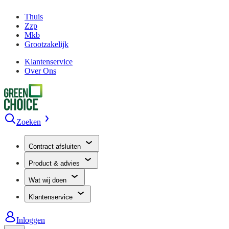
Thuis
Zzp
Mkb
Grootzakelijk
Klantenservice
Over Ons
Zoeken
Contract afsluiten
Product & advies
Wat wij doen
Klantenservice
Inloggen