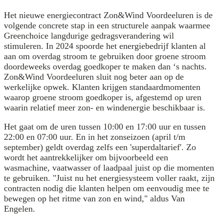
Het nieuwe energiecontract Zon&Wind Voordeeluren is de
volgende concrete stap in een structurele aanpak waarmee
Greenchoice langdurige gedragsverandering wil
stimuleren. In 2024 spoorde het energiebedrijf klanten al
aan om overdag stroom te gebruiken door groene stroom
doordeweeks overdag goedkoper te maken dan ‘s nachts.
Zon&Wind Voordeeluren sluit nog beter aan op de
werkelijke opwek. Klanten krijgen standaardmomenten
waarop groene stroom goedkoper is, afgestemd op uren
waarin relatief meer zon- en windenergie beschikbaar is.
Het gaat om de uren tussen 10:00 en 17:00 uur en tussen
22:00 en 07:00 uur. En in het zonseizoen (april t/m
september) geldt overdag zelfs een 'superdaltarief'. Zo
wordt het aantrekkelijker om bijvoorbeeld een
wasmachine, vaatwasser of laadpaal juist op die momenten
te gebruiken. "Juist nu het energiesysteem voller raakt, zijn
contracten nodig die klanten helpen om eenvoudig mee te
bewegen op het ritme van zon en wind," aldus Van
Engelen.