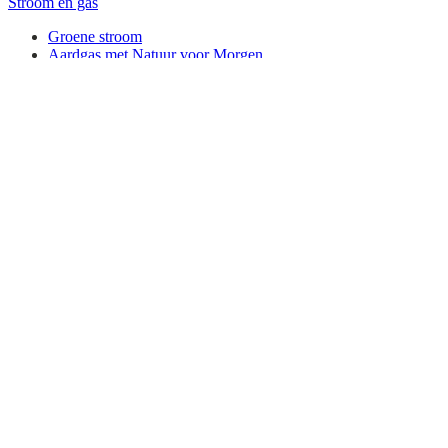
Stroom en gas
Groene stroom
Aardgas met Natuur voor Morgen
Besparen
Warmtepomp
Zonnestroomboiler
Isolatie
Greenchoice app
Tarieven
Pakketten
Verhuizen
Mobiliteit
Nieuws
Werken bij Greenchoice
Privacy
Disclaimer
Cookies