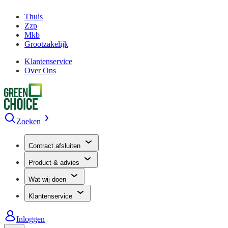
Thuis
Zzp
Mkb
Grootzakelijk
Klantenservice
Over Ons
Zoeken
Contract afsluiten
Product & advies
Wat wij doen
Klantenservice
Inloggen