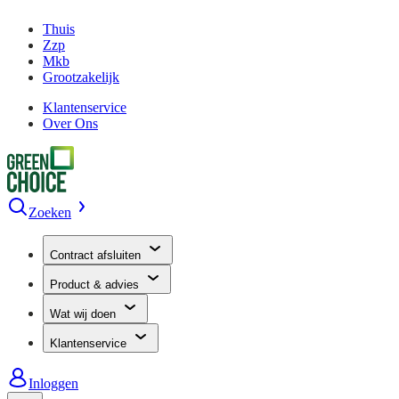
Thuis
Zzp
Mkb
Grootzakelijk
Klantenservice
Over Ons
Zoeken
Contract afsluiten
Product & advies
Wat wij doen
Klantenservice
Inloggen