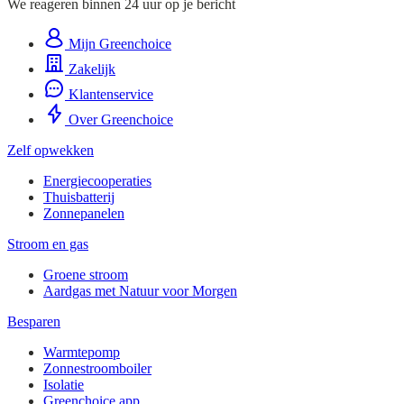
We reageren binnen 24 uur op je bericht
Mijn Greenchoice
Zakelijk
Klantenservice
Over Greenchoice
Zelf opwekken
Energiecooperaties
Thuisbatterij
Zonnepanelen
Stroom en gas
Groene stroom
Aardgas met Natuur voor Morgen
Besparen
Warmtepomp
Zonnestroomboiler
Isolatie
Greenchoice app