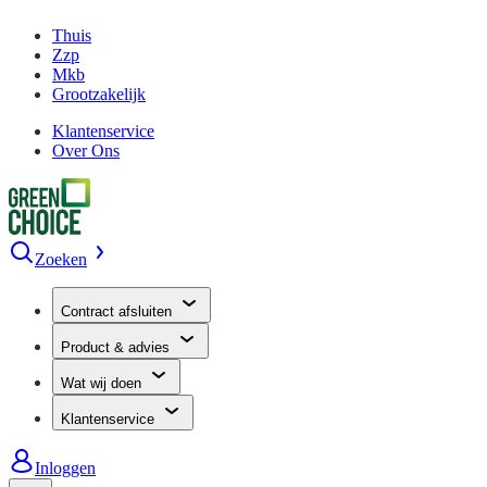
Thuis
Zzp
Mkb
Grootzakelijk
Klantenservice
Over Ons
Zoeken
Contract afsluiten
Product & advies
Wat wij doen
Klantenservice
Inloggen