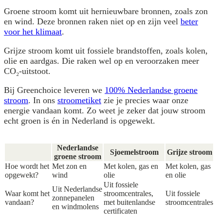
Groene stroom komt uit hernieuwbare bronnen, zoals zon
en wind. Deze bronnen raken niet op en zijn veel
beter
voor het klimaat
.
Grijze stroom komt uit fossiele brandstoffen, zoals kolen,
olie en aardgas. Die raken wel op en veroorzaken meer
CO₂-uitstoot.
Bij Greenchoice leveren we
100% Nederlandse groene
stroom
. In ons
stroometiket
zie je precies waar onze
energie vandaan komt. Zo weet je zeker dat jouw stroom
echt groen is én in Nederland is opgewekt.
Nederlandse
Sjoemelstroom
Grijze stroom
groene stroom
Hoe wordt het
Met zon en
Met kolen, gas en
Met kolen, gas
opgewekt?
wind
olie
en olie
Uit fossiele
Uit Nederlandse
Waar komt het
stroomcentrales,
Uit fossiele
zonnepanelen
vandaan?
met buitenlandse
stroomcentrales
en windmolens
certificaten