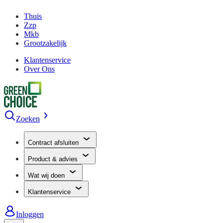
Thuis
Zzp
Mkb
Grootzakelijk
Klantenservice
Over Ons
Zoeken
Contract afsluiten
Product & advies
Wat wij doen
Klantenservice
Inloggen