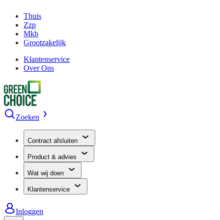
Thuis
Zzp
Mkb
Grootzakelijk
Klantenservice
Over Ons
Zoeken
Contract afsluiten
Product & advies
Wat wij doen
Klantenservice
Inloggen