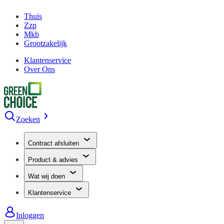
Thuis
Zzp
Mkb
Grootzakelijk
Klantenservice
Over Ons
Zoeken
Contract afsluiten
Product & advies
Wat wij doen
Klantenservice
Inloggen