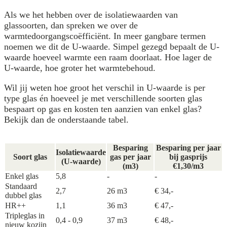
Als we het hebben over de isolatiewaarden van
glassoorten, dan spreken we over de
warmtedoorgangscoëfficiënt. In meer gangbare termen
noemen we dit de U-waarde. Simpel gezegd bepaalt de U-
waarde hoeveel warmte een raam doorlaat. Hoe lager de
U-waarde, hoe groter het warmtebehoud.
Wil jij weten hoe groot het verschil in U-waarde is per
type glas én hoeveel je met verschillende soorten glas
bespaart op gas en kosten ten aanzien van enkel glas?
Bekijk dan de onderstaande tabel.
Besparing
Besparing per jaar
Isolatiewaarde
Soort glas
gas per jaar
bij gasprijs
(U-waarde)
(m3)
€1,30/m3
Enkel glas
5,8
-
-
Standaard
2,7
26 m3
€ 34,-
dubbel glas
HR++
1,1
36 m3
€ 47,-
Tripleglas in
0,4 - 0,9
37 m3
€ 48,-
nieuw kozijn