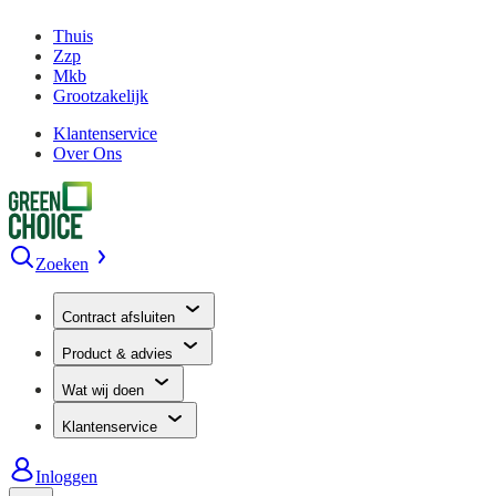
Thuis
Zzp
Mkb
Grootzakelijk
Klantenservice
Over Ons
Zoeken
Contract afsluiten
Product & advies
Wat wij doen
Klantenservice
Inloggen