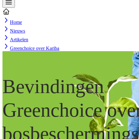
Home
Nieuws
Artikelen
Greenchoice over Kariba
Bevindingen
Greenchoice ove
bosbeschermings