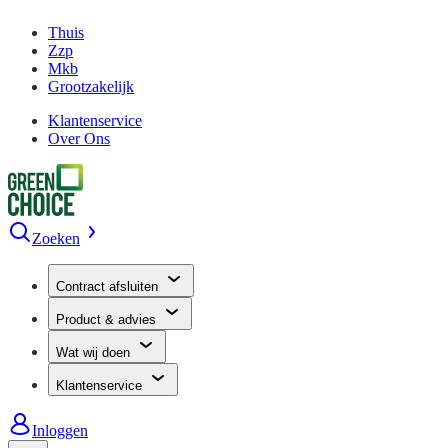
Thuis
Zzp
Mkb
Grootzakelijk
Klantenservice
Over Ons
Zoeken
Contract afsluiten
Product & advies
Wat wij doen
Klantenservice
Inloggen