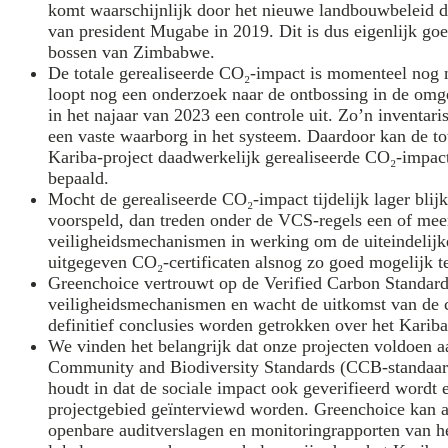
komt waarschijnlijk door het nieuwe landbouwbeleid da
van president Mugabe in 2019. Dit is dus eigenlijk go
bossen van Zimbabwe.
De totale gerealiseerde CO₂-impact is momenteel nog n
loopt nog een onderzoek naar de ontbossing in de o
in het najaar van 2023 een controle uit. Zo’n inventaris
een vaste waarborg in het systeem. Daardoor kan de to
Kariba-project daadwerkelijk gerealiseerde CO₂-impa
bepaald.
Mocht de gerealiseerde CO₂-impact tijdelijk lager blijk
voorspeld, dan treden onder de VCS-regels een of mee
veiligheidsmechanismen in werking om de uiteindelij
uitgegeven CO₂-certificaten alsnog zo goed mogelijk t
Greenchoice vertrouwt op de Verified Carbon Standar
veiligheidsmechanismen en wacht de uitkomst van de co
definitief conclusies worden getrokken over het Kariba
We vinden het belangrijk dat onze projecten voldoen a
Community and Biodiversity Standards (CCB-standaa
houdt in dat de sociale impact ook geverifieerd wordt 
projectgebied geïnterviewd worden. Greenchoice kan 
openbare auditverslagen en monitoringrapporten van he