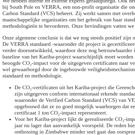
We hebben interne en externe experts geraadpleegd. Ook he
bij South Pole en VERRA, een non-profit organisatie die on
Carbon Standard (VCS) beheert. Zij werkt samen met overh
maatschappelijke organisaties om het gebruik van haar stan
methodologieën te bevorderen. Onze bevindingen vatten we 
Onze algemene conclusie is dat we nog steeds positief zijn o
De VERRA standaard -waaronder dit project is gecertificeerd
verder doorontwikkeld, waardoor deze nog betrouwbaarder 
baseline van het Kariba-project waarschijnlijk moet worden 
beoogde CO₂-impact voor de uitgegeven certificaten naar ve
wel gewaarborgd door de ingebouwde veiligheidsmechani
standaard en methodologie.
De CO₂-certificaten uit het Kariba-project die Greenc
zijn uitgegeven conform internationaal erkende standaa
waaronder de Verified Carbon Standard (VCS) van V
opgebouwd dat ze zo goed mogelijk waarborgen dat e
certificaat 1 ton CO₂-impact representeert.
Voor het Kariba-project lijkt de gerealiseerde CO₂-impa
jaar nu lager dan aanvankelijk voorspeld. De reden hie
ontbossing in Zimbabwe minder snel gaat dan oorspron