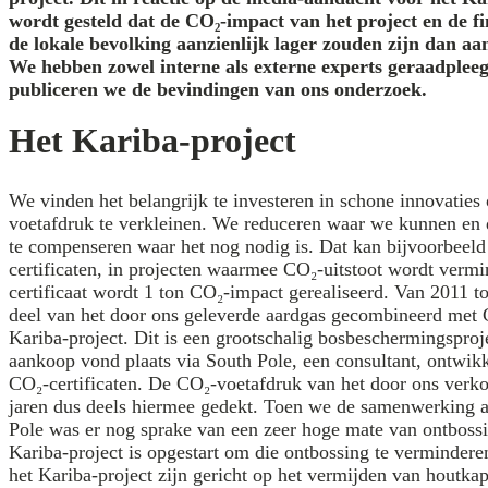
wordt gesteld dat de CO₂-impact van het project en de f
de lokale bevolking aanzienlijk lager zouden zijn dan aa
We hebben zowel interne als externe experts geraadpleegd
publiceren we de bevindingen van ons onderzoek.
Het Kariba-project
We vinden het belangrijk te investeren in schone innovatie
voetafdruk te verkleinen. We reduceren waar we kunnen en 
te compenseren waar het nog nodig is. Dat kan bijvoorbeeld 
certificaten, in projecten waarmee CO₂-uitstoot wordt vermi
certificaat wordt 1 ton CO₂-impact gerealiseerd. Van 2011 
deel van het door ons geleverde aardgas gecombineerd met C
Kariba-project. Dit is een grootschalig bosbeschermingspro
aankoop vond plaats via South Pole, een consultant, ontwikk
CO₂-certificaten. De CO₂-voetafdruk van het door ons verko
jaren dus deels hiermee gedekt. Toen we de samenwerking 
Pole was er nog sprake van een zeer hoge mate van ontboss
Kariba-project is opgestart om die ontbossing te verminderen
het Kariba-project zijn gericht op het vermijden van houtka