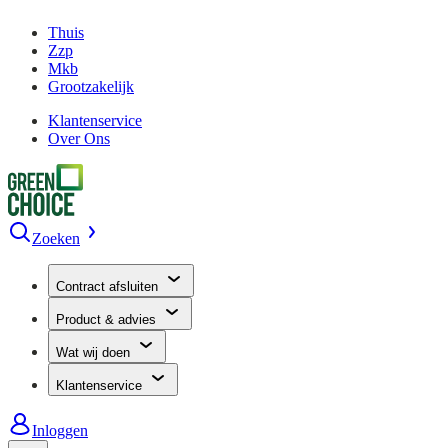
Thuis
Zzp
Mkb
Grootzakelijk
Klantenservice
Over Ons
Zoeken
Contract afsluiten
Product & advies
Wat wij doen
Klantenservice
Inloggen