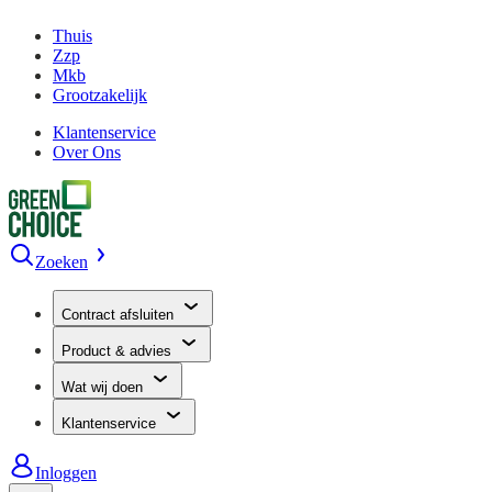
Thuis
Zzp
Mkb
Grootzakelijk
Klantenservice
Over Ons
Zoeken
Contract afsluiten
Product & advies
Wat wij doen
Klantenservice
Inloggen