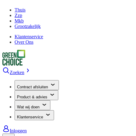
Thuis
Zzp
Mkb
Grootzakelijk
Klantenservice
Over Ons
Zoeken
Contract afsluiten
Product & advies
Wat wij doen
Klantenservice
Inloggen