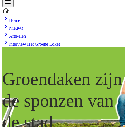
Home
Nieuws
Artikelen
Interview Het Groene Loket
Groendaken zijn
de sponzen van
de stad