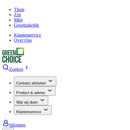
Thuis
Zzp
Mkb
Grootzakelijk
Klantenservice
Over Ons
Zoeken
Contract afsluiten
Product & advies
Wat wij doen
Klantenservice
Inloggen