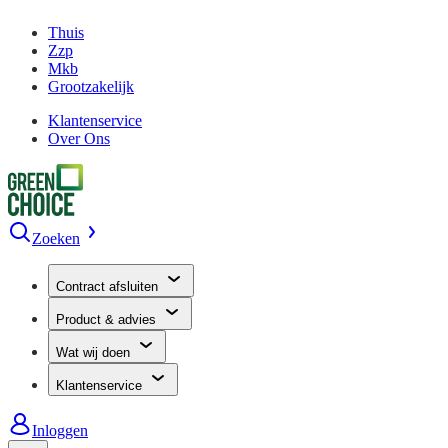
Thuis
Zzp
Mkb
Grootzakelijk
Klantenservice
Over Ons
Zoeken
Contract afsluiten
Product & advies
Wat wij doen
Klantenservice
Inloggen