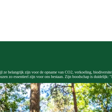
jl ze belangrijk zijn voor de opname van CO2, verkoeling, biodiversitei
n zo essentieel zijn voor ons bestaan. Zijn boodschap is duidelijk: "