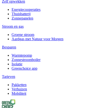
Zelf opwekken
Energiecooperaties
Thuisbatterij
Zonnepanelen
Stroom en gas
Groene stroom
Aardgas met Natuur voor Morgen
Besparen
Warmtepomp
Zonnestroomboiler
Isolatie
Greenchoice app
Tarieven
Pakketten
Verhuizen
Mobiliteit