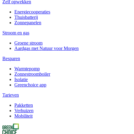
Zelf opwekken
Energiecooperaties
Thuisbatterij
Zonnepanelen
Stroom en gas
Groene stroom
Aardgas met Natuur voor Morgen
Besparen
Warmtepomp
Zonnestroomboiler
Isolatie
Greenchoice app
Tarieven
Pakketten
Verhuizen
Mobiliteit