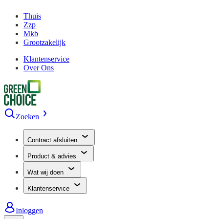
Thuis
Zzp
Mkb
Grootzakelijk
Klantenservice
Over Ons
Zoeken
Contract afsluiten
Product & advies
Wat wij doen
Klantenservice
Inloggen