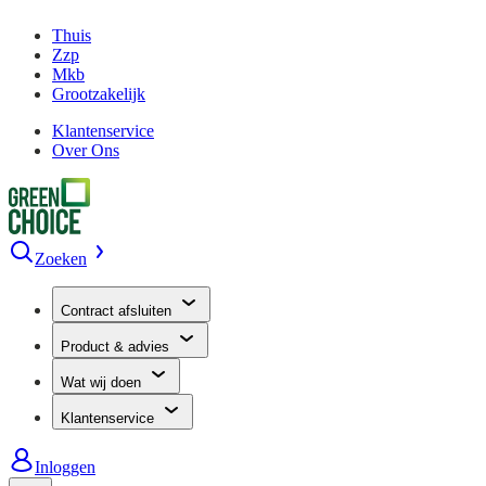
Thuis
Zzp
Mkb
Grootzakelijk
Klantenservice
Over Ons
Zoeken
Contract afsluiten
Product & advies
Wat wij doen
Klantenservice
Inloggen