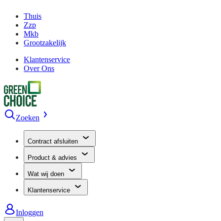
Thuis
Zzp
Mkb
Grootzakelijk
Klantenservice
Over Ons
Zoeken
Contract afsluiten
Product & advies
Wat wij doen
Klantenservice
Inloggen