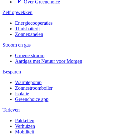
Over Greenchoice
Zelf opwekken
Energiecooperaties
Thuisbatterij
Zonnepanelen
Stroom en gas
Groene stroom
Aardgas met Natuur voor Morgen
Besparen
Warmtepomp
Zonnestroomboiler
Isolatie
Greenchoice app
Tarieven
Pakketten
Verhuizen
Mobiliteit