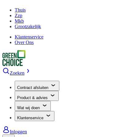
Thuis
Zzp
Mkb
Grootzakelijk
Klantenservice
Over Ons
Zoeken
Contract afsluiten
Product & advies
Wat wij doen
Klantenservice
Inloggen