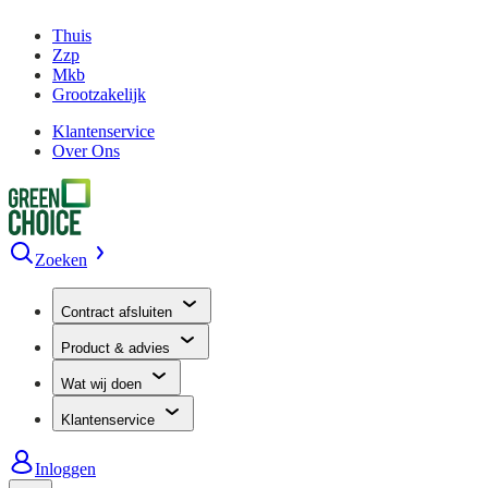
Thuis
Zzp
Mkb
Grootzakelijk
Klantenservice
Over Ons
Zoeken
Contract afsluiten
Product & advies
Wat wij doen
Klantenservice
Inloggen