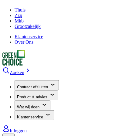
Thuis
Zzp
Mkb
Grootzakelijk
Klantenservice
Over Ons
Zoeken
Contract afsluiten
Product & advies
Wat wij doen
Klantenservice
Inloggen