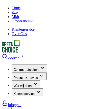
Thuis
Zzp
Mkb
Grootzakelijk
Klantenservice
Over Ons
Zoeken
Contract afsluiten
Product & advies
Wat wij doen
Klantenservice
Inloggen