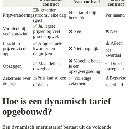
Vast contract
contract
contract
Elk kwartier
Niet, tarief blijft
Prijsverandering
(stroom)/ elke dag
Per maand
hetzelfde
(gas)
✅ Ja, lagere
Voordeel bij
prijzen bij veel
❌ Nee
❌ Nee
veel zon/wind
groene opwek
⚠️ Alleen
Inzicht in
✅ Altijd actuele
prijzen via de
kwartier- en
❌ Niet mogelijk
per
app
dagprijzen
kwartaal
❌ Mogelijk betaal
✅ Maandelijks
✅ Direct
Opzeggen
je een
opzegbaar
opzegbaar
opzegvergoeding
⚠️Prijs kan stijgen
⚠️Beperkte
Zekerheid over
✅ Volledige
de prijs
zekerheid
of dalen
zekerheid
Hoe is een dynamisch tarief
opgebouwd?
Een dynamisch energietarief bestaat uit de volgende