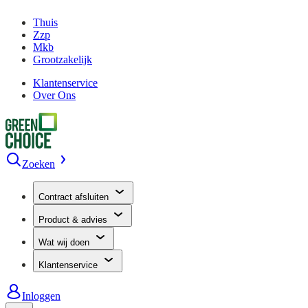
Thuis
Zzp
Mkb
Grootzakelijk
Klantenservice
Over Ons
Zoeken
Contract afsluiten
Product & advies
Wat wij doen
Klantenservice
Inloggen