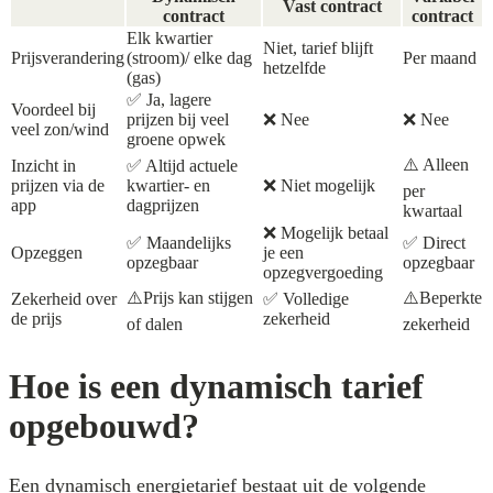
Vast contract
contract
contract
Elk kwartier
Niet, tarief blijft
Prijsverandering
(stroom)/ elke dag
Per maand
hetzelfde
(gas)
✅ Ja, lagere
Voordeel bij
prijzen bij veel
❌ Nee
❌ Nee
veel zon/wind
groene opwek
⚠️ Alleen
Inzicht in
✅ Altijd actuele
prijzen via de
kwartier- en
❌ Niet mogelijk
per
app
dagprijzen
kwartaal
❌ Mogelijk betaal
✅ Maandelijks
✅ Direct
Opzeggen
je een
opzegbaar
opzegbaar
opzegvergoeding
⚠️Prijs kan stijgen
⚠️Beperkte
Zekerheid over
✅ Volledige
de prijs
zekerheid
of dalen
zekerheid
Hoe is een dynamisch tarief
opgebouwd?
Een dynamisch energietarief bestaat uit de volgende