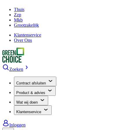
Thuis
Zzp
Mkb
Grootzakelijk
Klantenservice
Over Ons
Zoeken
Contract afsluiten
Product & advies
Wat wij doen
Klantenservice
Inloggen