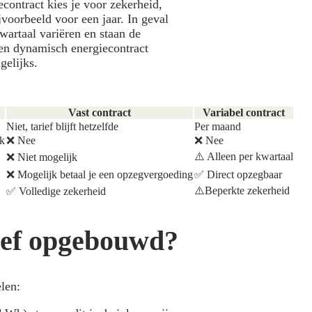
econtract kies je voor zekerheid,
jvoorbeeld voor een jaar. In geval
wartaal variëren en staan de
een dynamisch energiecontract
gelijks.
Vast contract
Variabel contract
Niet, tarief blijft hetzelfde
Per maand
ek
❌ Nee
❌ Nee
⚠️ Alleen per kwartaal
❌ Niet mogelijk
❌ Mogelijk betaal je een opzegvergoeding
✅ Direct opzegbaar
⚠️Beperkte zekerheid
✅ Volledige zekerheid
ief opgebouwd?
len: