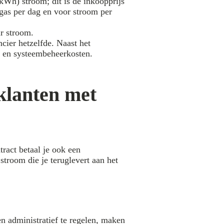
kWh) stroom; dit is de inkoopprijs
gas per dag en voor stroom per
r stroom.
ncier hetzelfde. Naast het
n en systeembeheerkosten.
klanten met
ract betaal je ook een
troom die je teruglevert aan het
 administratief te regelen, maken