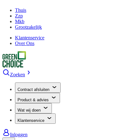
Thuis
Zzp
Mkb
Grootzakelijk
Klantenservice
Over Ons
Zoeken
Contract afsluiten
Product & advies
Wat wij doen
Klantenservice
Inloggen