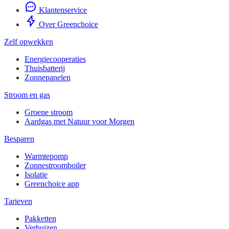
Klantenservice
Over Greenchoice
Zelf opwekken
Energiecooperaties
Thuisbatterij
Zonnepanelen
Stroom en gas
Groene stroom
Aardgas met Natuur voor Morgen
Besparen
Warmtepomp
Zonnestroomboiler
Isolatie
Greenchoice app
Tarieven
Pakketten
Verhuizen