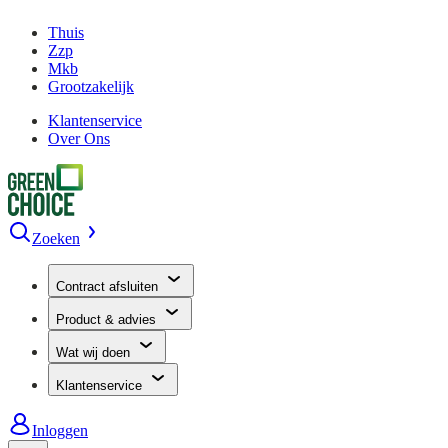
Thuis
Zzp
Mkb
Grootzakelijk
Klantenservice
Over Ons
Zoeken
Contract afsluiten
Product & advies
Wat wij doen
Klantenservice
Inloggen