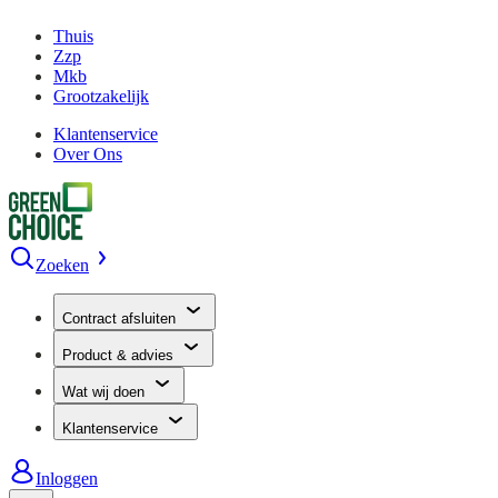
Thuis
Zzp
Mkb
Grootzakelijk
Klantenservice
Over Ons
Zoeken
Contract afsluiten
Product & advies
Wat wij doen
Klantenservice
Inloggen