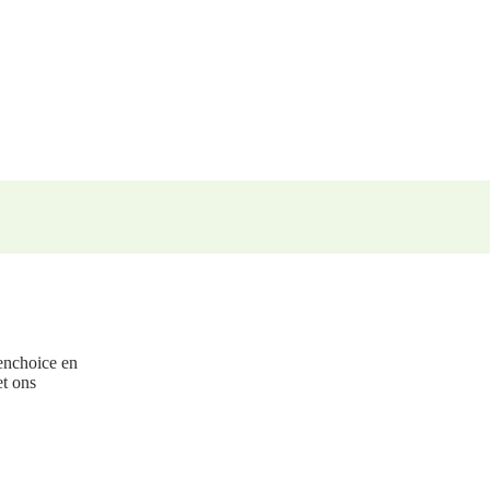
enchoice en
et ons