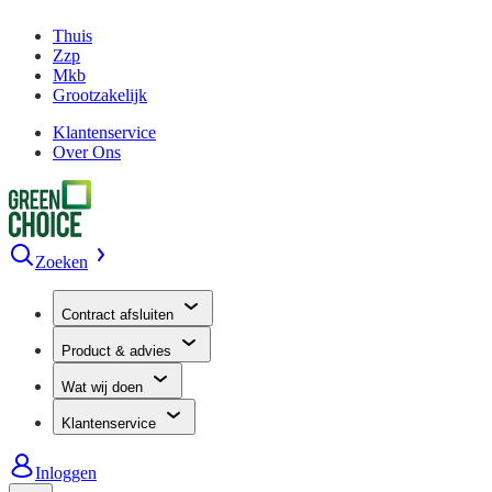
Thuis
Zzp
Mkb
Grootzakelijk
Klantenservice
Over Ons
Zoeken
Contract afsluiten
Product & advies
Wat wij doen
Klantenservice
Inloggen