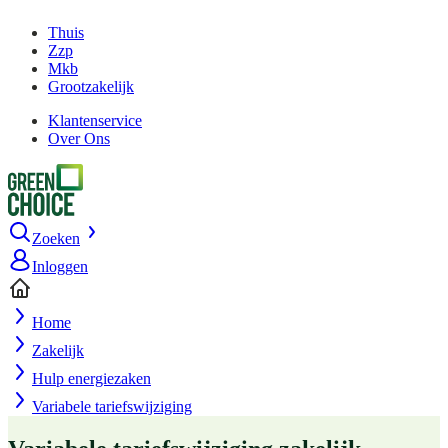
Thuis
Zzp
Mkb
Grootzakelijk
Klantenservice
Over Ons
Zoeken
Inloggen
Home
Zakelijk
Hulp energiezaken
Variabele tariefswijziging