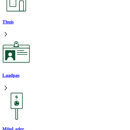
Thuis
Laadpas
MijnLader