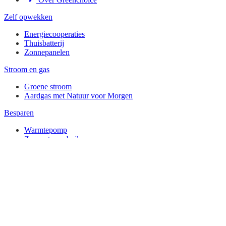
Zelf opwekken
Energiecooperaties
Thuisbatterij
Zonnepanelen
Stroom en gas
Groene stroom
Aardgas met Natuur voor Morgen
Besparen
Warmtepomp
Zonnestroomboiler
Isolatie
Greenchoice app
Tarieven
Pakketten
Verhuizen
Mobiliteit