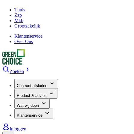
Thuis
Zzp
Mkb
Grootzakelijk
Klantenservice
Over Ons
Zoeken
Contract afsluiten
Product & advies
Wat wij doen
Klantenservice
Inloggen